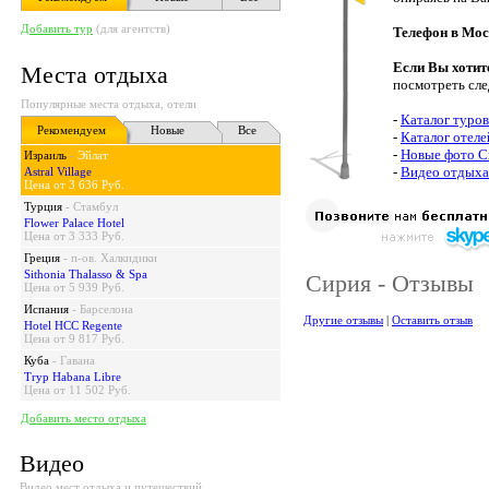
Добавить тур
(для агентств)
Телефон в Мос
Если Вы хотит
Места отдыха
посмотреть сл
Популярные места отдыха, отели
-
Каталог туро
Рекомендуем
Новые
Все
-
Каталог отел
-
Новые фото С
Израиль
-
Эйлат
-
Видео отдыха
Astral Village
Цена от 3 636 Руб.
Турция
-
Стамбул
Flower Palace Hotel
Цена от 3 333 Руб.
Греция
-
п-ов. Халкидики
Sithonia Thalasso & Spa
Сирия - Отзывы
Цена от 5 939 Руб.
Испания
-
Барселона
Другие отзывы
|
Оставить отзыв
Hotel HCC Regente
Цена от 9 817 Руб.
Куба
-
Гавана
Tryp Habana Libre
Цена от 11 502 Руб.
Добавить место отдыха
Видео
Видео мест отдыха и путешествий