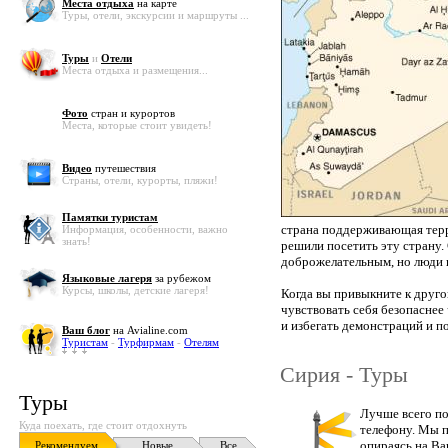
Места отдыха
на карте
Туры, отели, экскурсии и маршруты ...
Туры
и
Отели
Места отдыха и размещения...
Фото
стран и курортов
Места, которые стоит увидеть!
Видео
путешествия
Страны, отели, курорты, пляжи!
Памятки туристам
страна поддерживающая терро
Информация, особенности, важно
знать!
решили посетить эту страну.
доброжелательным, но люди
Языковые лагеря
за рубежом
Курсы, школы, детские лагеря!
Когда вы привыкните к друго
чувствовать себя безопаснее 
и избегать демонстраций и п
Ваш блог
на Avialine.com
Туристам
-
Турфирмам
-
Отелям
Сирия - Туры
Туры
Лучше всего по
Куда поехать, где стоит отдохнуть
телефону. Мы п
опираясь на Ва
Рекомендуем
Новые
Все