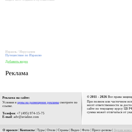
Израиль / Иерусалим
Путешествие по Израилю
Добавить видео
Реклама
© 2011 - 2026
Все права защищ
Реклама на сайте:
При полном или частичном испо
Условия и
цены на размещение рекламы
смотрите по
несет ответственности за дост
ссылке.
сайте по текущему курсу ЦБ РФ
сумма может отличаться от ука
Телефон
: +7 (495) 974-15-75
E-mail
: adv@avialine.com
О проекте
|
Контакты
|
Туры
|
Отели
|
Страны
|
Видео
|
Фото
|
Пресс-релизы
|
Архив новос