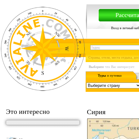
Рассчита
Вход в личный ка
Страны, отели, места отдыха, до
Выберите
что Вас интересует:
Туры
и путевки
Это интересно
Сирия