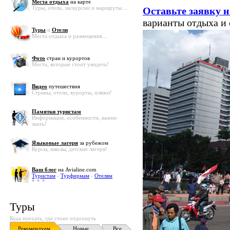
Места отдыха
на карте
Туры, отели, экскурсии и маршруты ...
Оставьте заявку н
варианты отдыха и
Туры
и
Отели
Места отдыха и размещения...
Фото
стран и курортов
Места, которые стоит увидеть!
Видео
путешествия
Страны, отели, курорты, пляжи!
Памятки туристам
Информация, особенности, важно
знать!
Языковые лагеря
за рубежом
Курсы, школы, детские лагеря!
Ваш блог
на Avialine.com
Туристам
-
Турфирмам
-
Отелям
Туры
Куда поехать, где стоит отдохнуть
Рекомендуем
Новые
Все