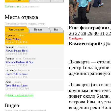
Добавить тур
(для агентств)
Места отдыха
Популярные места отдыха, отели
Еще фотографии:
Рекомендуем
Новые
Все
26
27
28
29
30
31
32
Израиль
-
Эйлат
Слайдшоу
Astral Village
Цена от 3 636 Руб.
Комментарий:
Джа
Турция
-
Стамбул
Flower Palace Hotel
Цена от 3 333 Руб.
Греция
-
п-ов. Халкидики
Джакарта — столиц
Sithonia Thalasso & Spa
Цена от 5 939 Руб.
центр Голландской
Испания
-
Барселона
административную 
Hotel HCC Regente
Цена от 9 817 Руб.
Куба
-
Гавана
Джакарта (что в пе
Tryp Habana Libre
Цена от 11 502 Руб.
крупным политичес
живет около 6 млн.
Добавить место отдыха
острова Явы, в усть
Видео
впадении реки Чили
Видео мест отдыха и путешествий