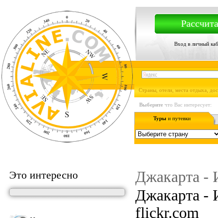
Рассчита
Вход в личный ка
Страны, отели, места отдыха, до
Выберите
что Вас интересует:
Туры
и путевки
Джакарта - 
Это интересно
Джакарта - 
flickr.com