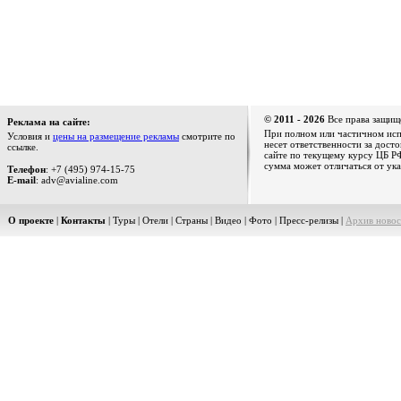
© 2011 - 2026
Все права защищ
Реклама на сайте:
При полном или частичном испо
Условия и
цены на размещение рекламы
смотрите по
несет ответственности за дост
ссылке.
сайте по текущему курсу ЦБ РФ
сумма может отличаться от ука
Телефон
: +7 (495) 974-15-75
E-mail
: adv@avialine.com
О проекте
|
Контакты
|
Туры
|
Отели
|
Страны
|
Видео
|
Фото
|
Пресс-релизы
|
Архив новос