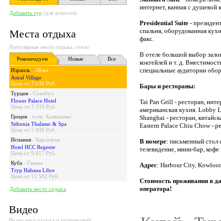
интернет, ванная с душевой 
Добавить тур
(для агентств)
Presidential Suite
- президент
спальня, оборудованная кухн
Места отдыха
факс.
Популярные места отдыха, отели
В отеле большой выбор залов
Рекомендуем
Новые
Все
коктейлей и т. д. Вместимост
специальные аудитории обор
Израиль
-
Эйлат
Astral Village
Цена от 3 636 Руб.
Бары и рестораны:
Турция
-
Стамбул
Flower Palace Hotel
Tai Pan Grill - ресторан, инт
Цена от 3 333 Руб.
американская кухня. Lobby Lo
Греция
-
п-ов. Халкидики
Shanghai - ресторан, китайск
Sithonia Thalasso & Spa
Eastern Palace Chiu Chow - р
Цена от 5 939 Руб.
Испания
-
Барселона
В номере
: письменный стол 
Hotel HCC Regente
телевидение, мини-бар, кофе 
Цена от 9 817 Руб.
Куба
-
Гавана
Адрес
: Harbour City, Kowloo
Tryp Habana Libre
Цена от 11 502 Руб.
Стоимость проживания в да
оператора!
Добавить место отдыха
Видео
Видео мест отдыха и путешествий