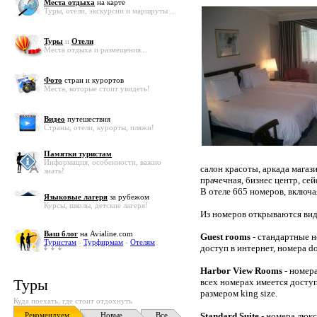
Места отдыха
на карте
Туры, отели, экскурсии и маршруты ...
Туры
и
Отели
Места отдыха и размещения...
Фото
стран и курортов
Места, которые стоит увидеть!
Видео
путешествия
Страны, отели, курорты, пляжи!
Памятки туристам
Информация, особенности, важно
салон красоты, аркада магаз
знать!
прачечная, бизнес центр, се
В отеле 665 номеров, включа
Языковые лагеря
за рубежом
Курсы, школы, детские лагеря!
Из номеров открываются виды
Ваш блог
на Avialine.com
Guest rooms
- стандартные н
Туристам
-
Турфирмам
-
Отелям
доступ в интернет, номера d
Harbor View Rooms
- номера
Туры
всех номерах имеется доступ
размером king size.
Куда поехать, где стоит отдохнуть
Рекомендуем
Новые
Все
Standard Suite
- номера люкс,