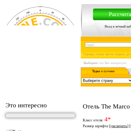
Рассчита
Вход в личный ка
Страны, отели, места отдыха, до
Выберите
что Вас интересует:
Туры
и путевки
Это интересно
Отель The Marco
4*
Класс отеля:
Размер шрифта:[
увеличить
] [