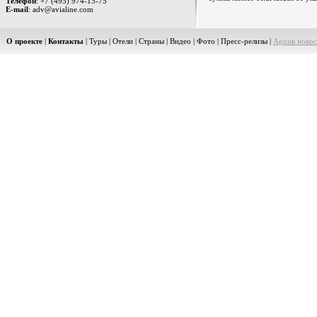
Телефон
: +7 (495) 974-15-75
E-mail
: adv@avialine.com
О проекте
|
Контакты
|
Туры
|
Отели
|
Страны
|
Видео
|
Фото
|
Пресс-релизы
|
Архив новос