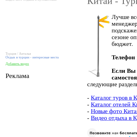
Китай - Тур
Лучше вс
менеджер
подскаже
сезоне о
бюджет.
Турция / Анталья
Телефон
Отдых в турции - интересные места
Добавить видео
Если Вы 
Реклама
самосто
следующие разделы
-
Каталог туров в 
-
Каталог отелей К
-
Новые фото Кита
-
Видео отдыха в 