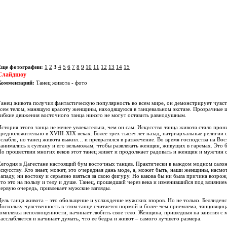
Еще фотографии:
1
2
3
4
5
6
7
8
9
10
11
12
13
14
15
Слайдшоу
Комментарий:
Танец живота - фото
Танец живота получил фантастическую популярность во всем мире, он демонстрирует чувст
всем телом, манящую красоту женщины, находящуюся в танцевальном экстазе. Прозрачные 
гибкие движения восточного танца никого не могут оставить равнодушным.
История этого танца не менее увлекательна, чем он сам. Искусство танца живота стало прон
предположительно в XVIII-XIX веках. Более трех тысяч лет назад, патриархальные религии
ослабло, но танец живота выжил… и превратился в развлечение. Во время господства на В
нанимались к султану и его вельможам, чтобы развлекать женщин, живущих в гаремах. Это
По прошествии многих веков этот танец живет и продолжает радовать и женщин и мужчин 
Сегодня в Дагестане настоящий бум восточных танцев. Практически в каждом модном салон
искусству. Кто знает, может, это очередная дань моде, а, может быть, наши женщины, насмо
Западу, ни востоку и серьезно взяться за свою фигуру. Но какова бы ни была причина возрож
что это на пользу и телу и душе. Танец, прошедший через века и изменившийся под влиянием
первую очередь, привлекает мужские взгляды.
Цель танца живота – это обольщение и услаждение мужских взоров. Но не только. Беллиде
Поскольку чувственность в этом танце считается нормой и более чем приемлема, танцовщиц
комплекса неполноценности, начинает любить свое тело. Женщина, пришедшая на занятия с м
расслабляется и начинает думать, что ее бедра и живот – самого лучшего размера.