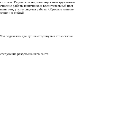
ого таза. Результат – нормализация менструального
лучшение работы кишечника и восхитительный цвет
зны тем, у кого сидячая работа. Сбросить лишние
твенной и гибкой.
 Мы подскажем где лучше отдохнуть в этом сезоне
 следующие разделы нашего сайта: