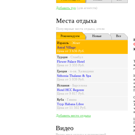
Добавить тур
(для агентств)
Места отдыха
Популярные места отдыха, отели
Рекомендуем
Новые
Все
Израиль
-
Эйлат
Astral Village
Цена от 3 636 Руб.
Турция
-
Стамбул
Flower Palace Hotel
Цена от 3 333 Руб.
Греция
-
п-ов. Халкидики
Sithonia Thalasso & Spa
Цена от 5 939 Руб.
Испания
-
Барселона
Hotel HCC Regente
Цена от 9 817 Руб.
Куба
-
Гавана
Tryp Habana Libre
Цена от 11 502 Руб.
Добавить место отдыха
Видео
Видео мест отдыха и путешествий