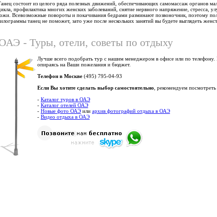
Танец состоит из целого ряда полезных движений, обеспечивающих самомассаж органов мал
цикла, профилактика многих женских заболеваний, снятие нервного напряжение, стресса, у
кожи. Всевозможные повороты и покачивания бедрами разминают позвоночник, поэтому поле
килограммы танец не поможет, зато уже после нескольких занятий вы будете выглядеть женс
ОАЭ - Туры, отели, советы по отдыху
Лучше всего подобрать тур с нашим менеджером в офисе или по телефону.
опираясь на Ваши пожелания и бюджет.
Телефон в Москве
(495) 795-04-93
Если Вы хотите сделать выбор самостоятельно
, рекомендуем посмотреть
-
Каталог туров в ОАЭ
-
Каталог отелей ОАЭ
-
Новые фото ОАЭ
или
архив фотографий отдыха в ОАЭ
-
Видео отдыха в ОАЭ