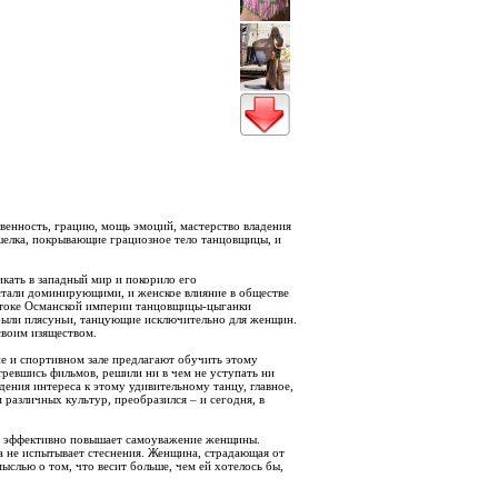
венность, грацию, мощь эмоций, мастерство владения
шелка, покрывающие грациозное тело танцовщицы, и
икать в западный мир и покорило его
 стали доминирующими, и женское влияние в обществе
остоке Османской империи танцовщицы-цыганки
 были плясуньи, танцующие исключительно для женщин.
своим изяществом.
е и спортивном зале предлагают обучить этому
тревшись фильмов, решили ни в чем не уступать ни
дения интереса к этому удивительному танцу, главное,
 различных культур, преобразился – и сегодня, в
нс эффективно повышает самоуважение женщины.
а не испытывает стеснения. Женщина, страдающая от
ыслью о том, что весит больше, чем ей хотелось бы,