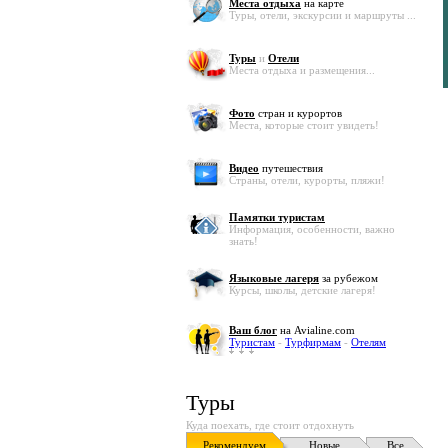
Места отдыха
на карте
Туры, отели, экскурсии и маршруты ...
Туры
и
Отели
Места отдыха и размещения...
Фото
стран и курортов
Места, которые стоит увидеть!
Видео
путешествия
Страны, отели, курорты, пляжи!
Памятки туристам
Информация, особенности, важно
знать!
Языковые лагеря
за рубежом
Курсы, школы, детские лагеря!
Ваш блог
на Avialine.com
Туристам
-
Турфирмам
-
Отелям
Туры
Куда поехать, где стоит отдохнуть
Рекомендуем
Новые
Все