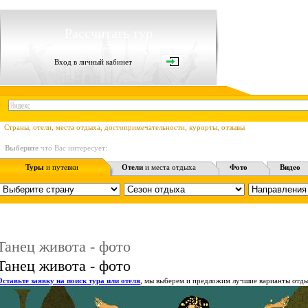
Рассчитать тур
Вход в личный кабинет
Страны, отели, места отдыха, достопримечательности, курорты, отзывы
Выберите
что Вас интересует:
Туры
и путевки
Отели
и места отдыха
Фото
Видео
Танец живота - фото
Танец живота - фото
Оставьте заявку на поиск тура или отеля
, мы выберем и предложим лучшие варианты отды